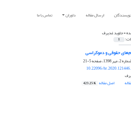
نویسندگان
ارسال مقاله
داوران
تماس با ما
ده =
جاوید غدیرف
ات:
1
م‌های حقوقی و دموکراسی
5-21
10.22096/hr.2020.121446
یرف
اله
اصل مقاله
423.25 K