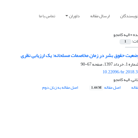
نویسندگان
ارسال مقاله
داوران
تماس با ما
ده =
الهه کامجو
ات:
1
عیت حقوق بشر در زمان مخاصمات مسلحانه: یک ارزیابی نظری
67-90
10.22096/hr.2018.
نی، الهه کامجو
اله
اصل مقاله
اصل مقاله به زبان دوم
1.44 M