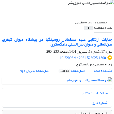
نویسنده =
زهره شفیعی
تعداد مقالات:
1
جنایات ارتکابی علیه مسلمانان روهینگیا در پیشگاه دیوان کیفری
بین‌المللی و دیوان بین‌المللی دادگستری
دوره 17، شماره 1، شهریور 1401، صفحه
233-260
10.22096/hr.2021.526025.1300
زهره شفیعی، پوریا عسکری
مشاهده مقاله
اصل مقاله
اصل مقاله به زبان دوم
1.08 M
مقالات آماده انتشار
شماره جاری
شماره‌های پیشین نشریه