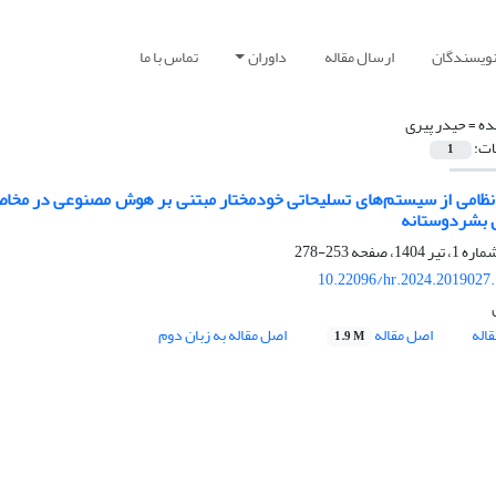
نویسندگان
ارسال مقاله
داوران
تماس با ما
ده =
حیدر پیری
ات:
1
نظامی از سیستم‌های تسلیحاتی خودمختار مبتنی بر هوش مصنوعی در مخاص
ل بشردوستانه
253-278
10.22096/hr.2024.2019027
اله
اصل مقاله
اصل مقاله به زبان دوم
1.9 M