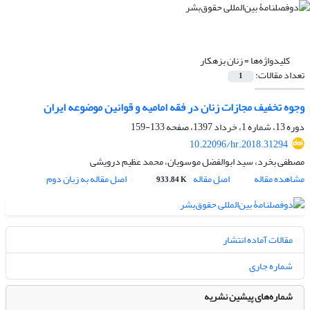
کلیدواژه‌ها =
زنان بزهکار
تعداد مقالات:
1
وجوه تخفیف مجازات زنان در فقه امامیه و قوانین موضوعه ایران
دوره 13، شماره 1، خرداد 1397، صفحه
133-159
10.22096/hr.2018.31294
مصطفی بخرد، سید ابوالفضل موسویان، محمد عظیم درویشی
مشاهده مقاله
اصل مقاله
اصل مقاله به زبان دوم
933.84 K
مقالات آماده انتشار
شماره جاری
شماره‌های پیشین نشریه