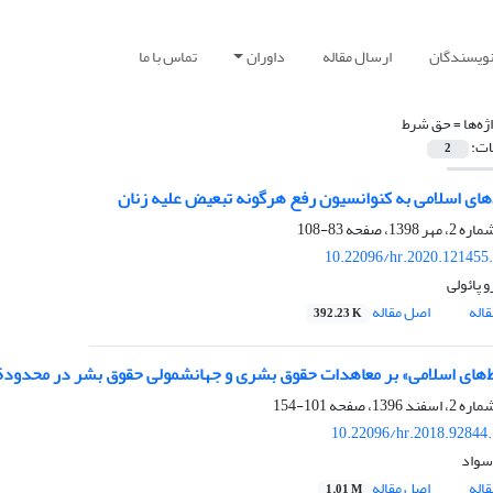
نویسندگان
ارسال مقاله
داوران
تماس با ما
ژه‌ها =
حق شرط
ات:
2
ای اسلامی به کنوانسیون رفع هرگونه تبعیض علیه زنان
83-108
10.22096/hr.2020.121455
و پائولی
اله
اصل مقاله
392.23 K
های اسلامی» بر معاهدات حقوق بشری و جهانشمولی حقوق بشر در محدودة ا
101-154
10.22096/hr.2018.92844
سواد
اله
اصل مقاله
1.01 M