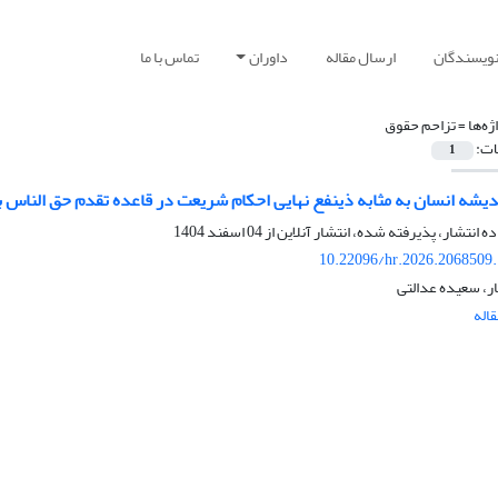
نویسندگان
ارسال مقاله
داوران
تماس با ما
ژه‌ها =
تزاحم حقوق
ات:
1
ندیشه انسان به مثابه ذینفع نهایی احکام شریعت در قاعده تقدم حق الناس ب
ده انتشار، پذیرفته شده، انتشار آنلاین از
04 اسفند 1404
10.22096/hr.2026.2068509
ار، سعیده عدالتی
اله