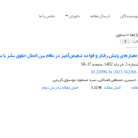
نویسندگان
ارسال مقاله
داوران
تماس با ما
ژه‌ها =
تساوی
ات:
1
معیارهای پایش رفتار و قواعد تبعیض‌آمیز در نظام بین الملل حقوق بشر با ن
37-58
10.22096/hr.2023.562266
حسینی، مصطفی فضائلی، سید مسعود موسوی کریمی
اله
اصل مقاله
اصل مقاله به زبان دوم
1.22 M