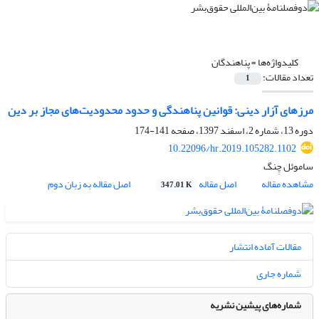
کلیدواژه‌ها =
پناهندگان
تعداد مقالات:
1
مرزهای آزار دینی: قوانین پناهندگی و حدود محدودیت‌های مجاز بر دین
دوره 13، شماره 2، اسفند 1397، صفحه
141-174
10.22096/hr.2019.105282.1102
ساموئل چِنگ
مشاهده مقاله
اصل مقاله
اصل مقاله به زبان دوم
347.01 K
مقالات آماده انتشار
شماره جاری
شماره‌های پیشین نشریه