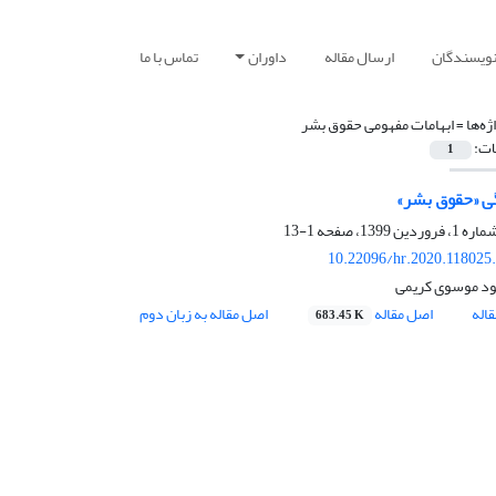
نویسندگان
ارسال مقاله
داوران
تماس با ما
ژه‌ها =
ابهامات مفهومی حقوق بشر
ات:
1
 «حقوق بشر»
1-13
10.22096/hr.2020.118025
د موسوی کریمی
اله
اصل مقاله
اصل مقاله به زبان دوم
683.45 K