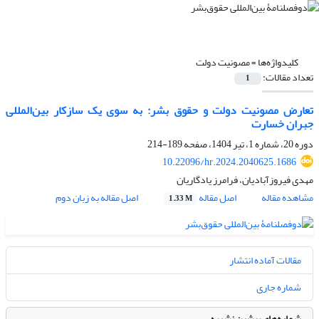
کلیدواژه‌ها =
مصونیت دولت
تعداد مقالات:
1
تعارض مصونیت دولت و حقوق بشر: به سوی یک سازکار بین‌المللی
جبران خسارت
دوره 20، شماره 1، تیر 1404، صفحه
189-214
10.22096/hr.2024.2040625.1686
مهدی فیروزآبادیان، فرامرز یادگاریان
مشاهده مقاله
اصل مقاله
اصل مقاله به زبان دوم
1.33 M
مقالات آماده انتشار
شماره جاری
شماره‌های پیشین نشریه