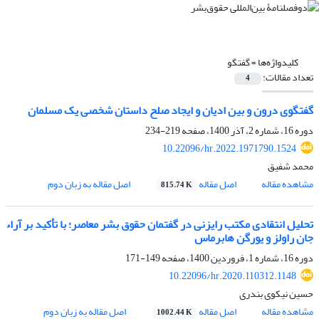
کلیدواژه‌ها =
گفتگو
تعداد مقالات:
4
گفتگوی درون و بین ادیان و ایجاد صلح داستان شخصی یک مسلمان
دوره 16، شماره 2، آذر 1400، صفحه
219-234
10.22096/hr.2022.1971790.1524
محمد شفیق
مشاهده مقاله
اصل مقاله
اصل مقاله به زبان دوم
815.74 K
تحلیل انتقادی مکتب رایزنی در گفتمان حقوق بشر معاصر؛ با تأکید بر آراء
جان راولز و یورگن هابرماس
دوره 16، شماره 1، فروردین 1400، صفحه
149-171
10.22096/hr.2020.110312.1148
حسین نیکوی بندری
مشاهده مقاله
اصل مقاله
اصل مقاله به زبان دوم
1002.44 K