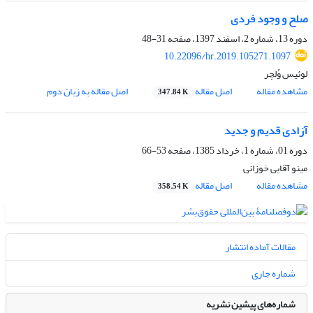
صلح و وجود فردی
دوره 13، شماره 2، اسفند 1397، صفحه
31-48
10.22096/hr.2019.105271.1097
لوئیس وُلچر
مشاهده مقاله
اصل مقاله
اصل مقاله به زبان دوم
347.84 K
آزادی قدیم و جدید
دوره 01، شماره 1، خرداد 1385، صفحه
53-66
مینو آقایی خوزانی
مشاهده مقاله
اصل مقاله
358.54 K
مقالات آماده انتشار
شماره جاری
شماره‌های پیشین نشریه