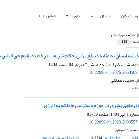
نویسندگان
ارسال مقاله
داوران
تماس با ما
ژه‌ها =
حقوق بشر
ات:
113
ندیشه انسان به مثابه ذینفع نهایی احکام شریعت در قاعده تقدم حق الناس ب
ده انتشار، پذیرفته شده، انتشار آنلاین از
04 اسفند 1404
10.22096/hr.2026.2068509
ار، سعیده عدالتی
اله
ای حقوق بشری در حوزه دسترسی عادلانه به انرژی
59-81
10.22096/hr.2023.2003557
و، سعیده موفق
اله
اصل مقاله
اصل مقاله به زبان دوم
1.67 M