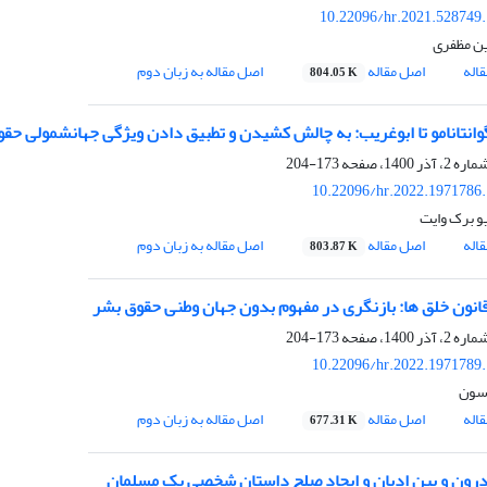
10.22096/hr.2021.528749
 مظفری
اله
اصل مقاله
اصل مقاله به زبان دوم
804.05 K
گوانتانامو تا ابوغریب: به چالش کشیدن و تطبیق دادن ویژگی جهانشمولی حق
173-204
10.22096/hr.2022.1971786
یو برک وایت
اله
اصل مقاله
اصل مقاله به زبان دوم
803.87 K
 قانون خلق ها: بازنگری در مفهوم بدون جهان وطنی حقوق بشر
173-204
10.22096/hr.2022.1971789
وسون
اله
اصل مقاله
اصل مقاله به زبان دوم
677.31 K
رون و بین ادیان و ایجاد صلح داستان شخصی یک مسلمان