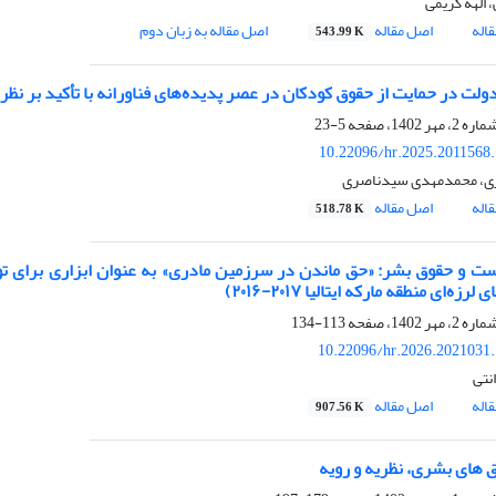
، الهه کریمی
اله
اصل مقاله
اصل مقاله به زبان دوم
543.99 K
ت در حمایت از حقوق کودکان در عصر پدیده‌های فناورانه با تأکید بر نظریه تفسیری شمار
5-23
10.22096/hr.2025.2011568
زی، محمدمهدی سیدناصری
اله
اصل مقاله
518.78 K
رزه‌ای منطقه مارکه ایتالیا ۲۰۱۷-۲۰۱۶)
113-134
10.22096/hr.2026.2021031
انتی
اله
اصل مقاله
907.56 K
 های بشری، نظریه و رویه