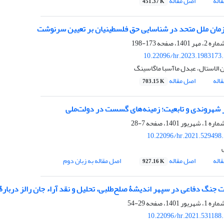
اله
اصل مقاله
451.37 K
ان ملل متحد در شناسایی حق فلسطینیان بر تعیین سرنوشت
173-198
10.22096/hr.2023.1983173
 الاستال، عبدل ماآسبا ماگاسینگ
اله
اصل مقاله
703.15 K
 شهروندی و تابعیت؛ زمینه‌های گسست در دولت‌ملی
7-28
10.22096/hr.2021.529498
اله
اصل مقاله
اصل مقاله به زبان دوم
927.16 K
جنگ دفاعی در سپهر اندیشۀ صلح‌طلبی، تحلیل و نقد آراء جان رالز دربارۀ 
29-54
10.22096/hr.2021.531188