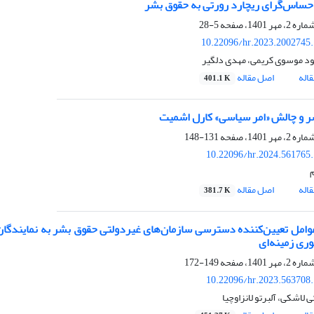
حساس‌گرای ریچارد رورتی به حقوق بشر
5-28
10.22096/hr.2023.2002745
د موسوی کریمی، مهدی دلگیر
اله
اصل مقاله
401.1 K
 و چالش «امر سیاسی» کارل اشمیت
131-148
10.22096/hr.2024.561765
اله
اصل مقاله
381.7 K
امل تعیین‌کننده دسترسی سازمان‌های غیردولتی حقوق بشر به نمایندگان پا
ری زمینه‌ای
149-172
10.22096/hr.2023.563708
ی لاشکی، آلبرتو لانزاوچیا