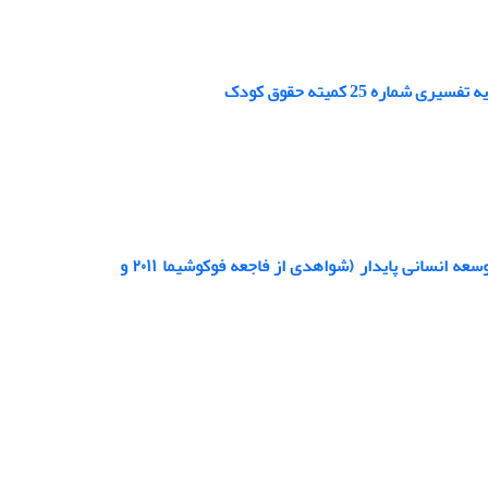
ه 25 کمیته حقوق کودک
محیط زیست و حقوق بشر: «حق ماندن در سرزمین مادری» به عنوان ابزاری برای توسعه انسانی پایدار (شواهدی از فاجعه فوکوشیما ۲۰۱۱ و