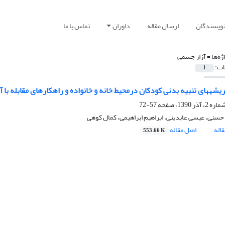
نویسندگان
ارسال مقاله
داوران
تماس با ما
ژه‌ها =
آزار جسمی
ات:
1
ریشههای تنبیه بدنی کودکان درمحیط خانه و خانواده و راهکارهای مقابله با آ
57-72
سنی، عیسی عابدینی، ابراهیم ابراهیمی، کمال کوهی
اله
اصل مقاله
553.66 K