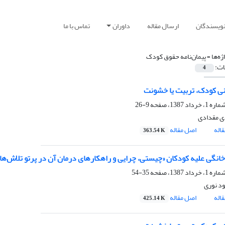
نویسندگان
ارسال مقاله
داوران
تماس با ما
ژه‌ها =
پیمان‌نامه حقوق کودک
ات:
4
نی کودک، تربیت یا خشونت
9-26
ی مقدادی
اله
اصل مقاله
363.54 K
نگی علیه کودکان «چیستی، چرایی و راهکارهای درمان آن در پرتو تلاش‌ه
35-54
د نوری
اله
اصل مقاله
425.14 K