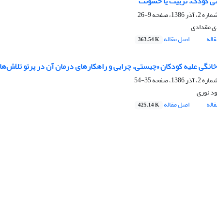
نی کودک، تربیت یا خشونت
9-26
ی مقدادی
اله
اصل مقاله
363.54 K
نگی علیه کودکان «چیستی، چرایی و راهکارهای درمان آن در پرتو تلاش‌ه
35-54
د نوری
اله
اصل مقاله
425.14 K