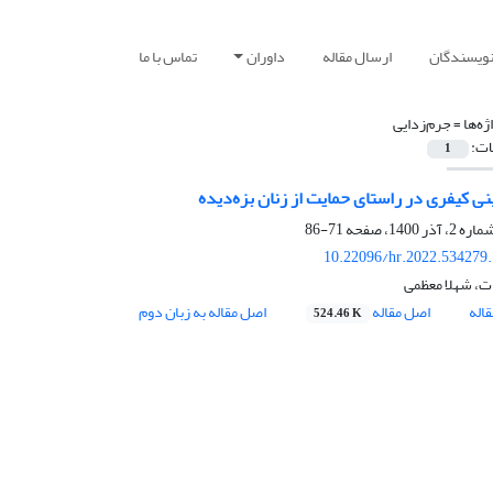
نویسندگان
ارسال مقاله
داوران
تماس با ما
ژه‌ها =
جرم‌زدایی
ات:
1
ی کیفری در راستای حمایت از زنان بزه‌دیده
71-86
10.22096/hr.2022.534279
ت، شهلا معظمی
اله
اصل مقاله
اصل مقاله به زبان دوم
524.46 K