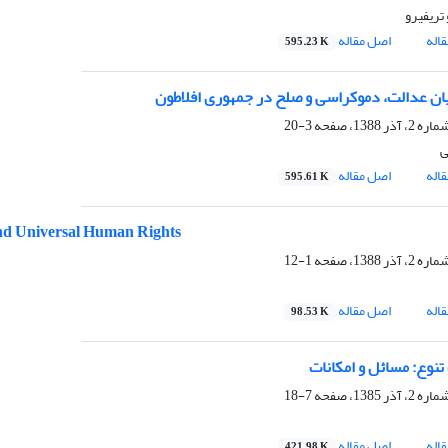
تریفیرو
اله
اصل مقاله
595.23 K
ن عدالت، دموکراسی و صلح در جمهوری افلاطون
3-20
ی
اله
اصل مقاله
595.61 K
and Universal Human Rights
1-12
اله
اصل مقاله
98.53 K
تنوع: مسائل و امکانات
7-18
اله
اصل مقاله
421.98 K