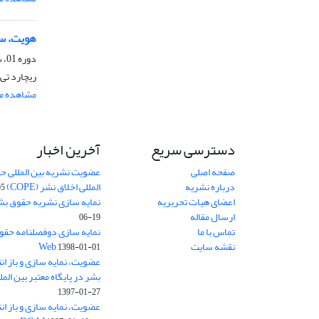
هویت، سی
دوره 01، شماره 2، آذر 1385، صفحه
ریچارد تی
مشاهده مق
دسترسی سریع
آخرین اخبار
صفحه اصلی
عضویت نشریه بین المللی حق
درباره نشریه
المللی اخلاق نشر (COPE)
05
اعضای هیات تحریریه
نمایه سازی نشریه حقوق بشر در S
ارسال مقاله
06-19
تماس با ما
نقشه سایت
Web
1398-01-01
عضویت، نمایه سازی و باز ا
بشر در پایگاه معتبر بین المللی حقوق
1397-01-27
عضویت، نمایه سازی و باز ا