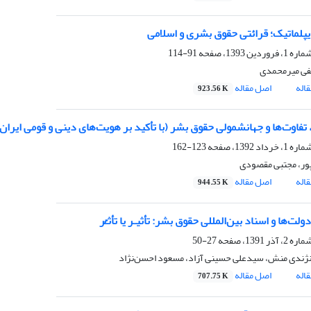
پلماتیک؛ قرائتی حقوق بشری و اسلامی
91-114
ی میرمحمدی
اله
اصل مقاله
923.56 K
 تفاوت‌ها و جهانشمولی حقوق بشر (با تأکید بر هویت‌های دینی و قومی ایران
123-162
پور، مجتبی مقصودی
اله
اصل مقاله
944.55 K
لت‌ها و اسناد بین‌المللی حقوق بشر: تأثیـر یا تأثـُّر
27-50
 نژندی منش، سیدعلی حسینی آزاد، مسعود احسن‌نژاد
اله
اصل مقاله
707.75 K