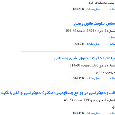
یپی، یوسف فرزانه
اله
اصل مقاله
823.27 K
اساس حکومت قانون و صلح
89-104
یژه
اله
اصل مقاله
733.7 K
پلماتیک؛ قرائتی حقوق بشری و اسلامی
91-114
ی میرمحمدی
اله
اصل مقاله
314.97 K
لت و دموکراسی در جوامع چندقومیتی (متکثر): دموکراسی توافقی با تأکید
23-48
ی
اله
اصل مقاله
873.45 K