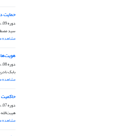
حمایت دی
دوره 09، شماره 1، فروردین 1393، صفحه
سید مصطف
مشاهده مق
هویت‌ها،
دوره 08، شماره 1، خرداد 1392، صفحه
بابک نادر
مشاهده مق
حاکمیت دو
دوره 07، شماره 2، آذر 1391، صفحه
هیبت‌الله
مشاهده مق