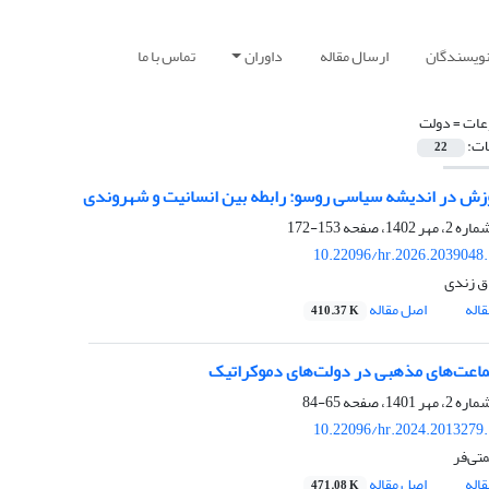
نویسندگان
ارسال مقاله
داوران
تماس با ما
ات =
دولت
ات:
22
ش در اندیشه سیاسی روسو: رابطه بین انسانیت و شهروندی
153-172
10.22096/hr.2026.2039048
اق زندی
اله
اصل مقاله
410.37 K
ماعت‌های مذهبی در دولت‌های دموکراتیک
65-84
10.22096/hr.2024.2013279
تی‌فر
اله
اصل مقاله
471.08 K