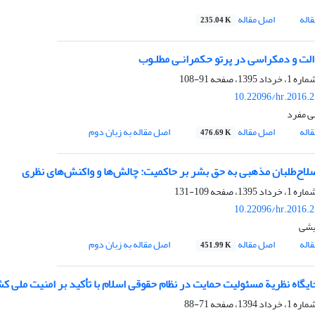
اله
اصل مقاله
235.04 K
لت و دمکراسی در پرتو حکمرانـی مطلـوب
91-108
10.22096/hr.2016.
ی مفرد
اله
اصل مقاله
اصل مقاله به زبان دوم
476.69 K
اح‌طلبان مذهبی به حق بشر بر حاکمیت: چالش‌ها و واکنش‌های نظری
109-131
10.22096/hr.2016.
یشی
اله
اصل مقاله
اصل مقاله به زبان دوم
451.99 K
یگاه نظریة مسئولیت حمایت در نظام حقوقی اسلام با تأکید بر امنیت ملی ک
71-88