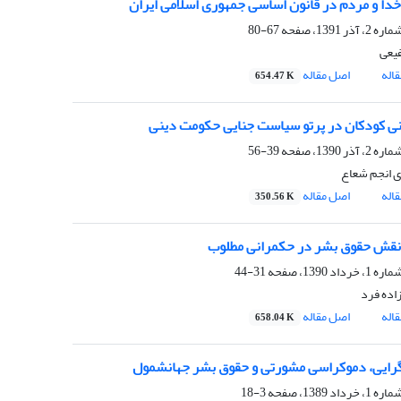
دا و مردم در قانون اساسی جمهوری اسلامی ایران
67-80
یعی
اله
اصل مقاله
654.47 K
نی کودکان در پرتو سیاست جنایی حکومت دینی
39-56
 انجم شعاع
اله
اصل مقاله
350.56 K
 نقش حقوق بشر در حکمرانی مطلوب
31-44
زاده فرد
اله
اصل مقاله
658.04 K
رایی، دموکراسی مشورتی و حقوق‌ بشر جهانشمول
3-18