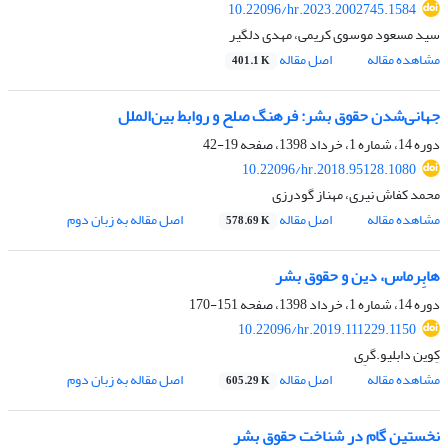
10.22096/hr.2023.2002745.1584
سید مسعود موسوی کریمی، مهدی دلگیر
مشاهده مقاله
اصل مقاله
401.1 K
جهانی‌شدن حقوق بشر: فرهنگ صلح و روابط بین‌الملل
دوره 14، شماره 1، خرداد 1398، صفحه
19-42
10.22096/hr.2018.95128.1080
محمد کفاش نیری، مهناز گودرزی
مشاهده مقاله
اصل مقاله
اصل مقاله به زبان دوم
578.69 K
هابِرماس، دین و حقوق بشر
دوره 14، شماره 1، خرداد 1398، صفحه
151-170
10.22096/hr.2019.111229.1150
کِوین دابلیو.گرِی
مشاهده مقاله
اصل مقاله
اصل مقاله به زبان دوم
605.29 K
نخستین گام در شناخت حقوق بشر