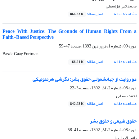
محمد تقی قزلسفلی
مشاهده مقاله
اصل مقاله
866.33 K
Peace With Justice: The Grounds of Human Rights From a
Faith-Based Perspective
دوره 09، شماره 1، فروردین 1393، صفحه
47-59
Bas de Gaay Fortman
مشاهده مقاله
اصل مقاله
166.21 K
دو روایت از جهانشمولـی حقوق بشر: نگرشی هرمنوتیکی
دوره 08، شماره 2، آذر 1392، صفحه
3-22
احمد بستانی
مشاهده مقاله
اصل مقاله
842.93 K
حقوق طبیعی و حقوق بشر
دوره 08، شماره 2، آذر 1392، صفحه
41-58
ناصر قربان‌نیا