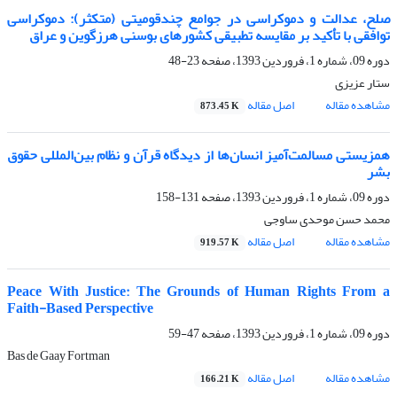
صلح، عدالت و دموکراسی در جوامع چندقومیتی (متکثر): دموکراسی
توافقی با تأکید بر مقایسه تطبیقی کشورهای بوسنی هرزگوین و عراق
دوره 09، شماره 1، فروردین 1393، صفحه
23-48
ستار عزیزی
مشاهده مقاله
اصل مقاله
873.45 K
همزیستی مسالمت‌آمیز انسان‌ها از دیدگاه قرآن و نظام بین‌المللی حقوق
بشر
دوره 09، شماره 1، فروردین 1393، صفحه
131-158
محمد حسن موحدی ساوجی
مشاهده مقاله
اصل مقاله
919.57 K
Peace With Justice: The Grounds of Human Rights From a
Faith-Based Perspective
دوره 09، شماره 1، فروردین 1393، صفحه
47-59
Bas de Gaay Fortman
مشاهده مقاله
اصل مقاله
166.21 K