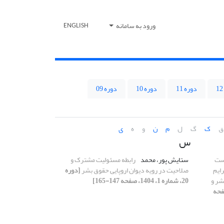
ورود به سامانه
ENGLISH
دوره 11
دوره 10
دوره 09
ق
ک
گ
ل
م
ن
و
ه
ی
س
ست
ستایش پور، محمد
رابطه مسئولیت مشترک و
ایم
صلاحیت در رویه دیوان اروپایی حقوق بشر
[دوره
شر و
20، شماره 1، 1404، صفحه 147-165]
ره 1، 1404، صفحه