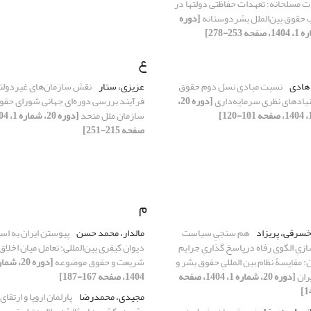
 مسلحانه؛ تعهدات حفاظتی دولتها در
حقوق بین‌الملل بشردوستانه
[دوره
ع
 هادی
نسبت مبادی نسل دوم حقوق
عزیزی، ستار
نقش سازمان‌های غیردولت
بنیادهای نظری سرمایه‌داری
[دوره 20،
فرآیند بررسی دوره‌ای جهانی شورای حقو
سازمان ملل متحد
صفحه 215-251]
م
سرقی، پریزاد
هم سنجیِ سیاست
مالدار، محمد حسن
پیوستن ایران به اس
زیِ الگوی رفاه درپاسخ گذاریِ جرایم
دیوان کیفری بین‌المللی: تعامل میان اخلاق
: مقایسۀ نظام بین المللیِ حقوق بشر و
شریعت و حقوق موضوعه
ران
[دوره 20، شماره 1، 1404، صفحه
1404، صفحه 167-187]
مجیدی، محمدرضا
پارلمان اروپا و ارتقا