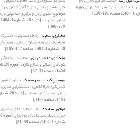
ی، امین رضا
نسبت مبادی نسل دوم
بشر در کشورهای ثالث: مطالعه تطبیقی
ر با بنیادهای نظری سرمایه‌داری
[دوره
دیپلماسی پارلمانی دوره قانونگذاری نهم 
موضوع حقوق زنان و برابری جنسیتی در ق
ایران و مکزیک
[د
279-306]
مختاری، سعید
رابطه مسئولیت مشترک 
صلاحیت در رویه دیوان اروپایی حقوق بش
20، شماره 1، 1404، صفحه 147-165]
مقدادی، محمد مهدی
معاضدت حقوقی ب
کودکان؛ مبانی و ساز و کارها
1404، صفحه 35-57]
موسوی کریمی، میرسعید
خداوند هم‌چ
کنش‌گری فرااخلاقی: «سنت‌گرایی مدرن» 
برابر «مدرن‌گرایی سنتی»
1404، صفحه 7-33]
موفق، سعیده
بایسته‌های حقوق بشری 
حوزه دسترسی عادلانه به انرژی
شماره 1، 1404، صفحه 59-81]