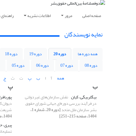
صفحه اصلی
مرور
اطلاعات نشریه
راهنمای 
نمایه نویسندگان
همه دوره ها
دوره 20
دوره 19
دوره 18
دوره 08
دوره 07
دوره 06
دوره 05
د
همه
آ
ا
ب
پ
ت
ث
ج
ب
پ
بیگلربیگی، کیان
نقش سازمان‌های غیردولتی
پوربافر
در فرآیند بررسی دوره‌ای جهانی شورای حقوق
دیوان کی
بشر سازمان ملل متحد
[دوره 20، شماره 1،
شریعت 
1404، صفحه 215-251]
1404، صفحه 167-187]
پیری، ح
تسلیحات