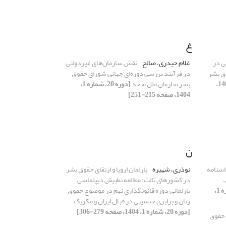
غ
ی در
غلام حیدری، صالح
نقش سازمان‌های غیردولتی
ق بشر
در فرآیند بررسی دوره‌ای جهانی شورای حقوق
[دوره 20، شماره 1، 1404،
بشر سازمان ملل متحد
[دوره 20، شماره 1،
1404، صفحه 215-251]
ن
اسنامه
نوذری، شهیره
پارلمان اروپا و ارتقای حقوق بشر
،
در کشورهای ثالث: مطالعه تطبیقی دیپلماسی
[دوره 20، شماره 1،
پارلمانی دوره قانونگذاری نهم در موضوع حقوق
زنان و برابری جنسیتی در قبال ایران و مکزیک
[دوره 20، شماره 1، 1404، صفحه 279-306]
ی حقوق