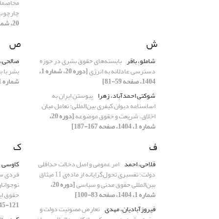
مخاصمات
چارچوب 
20، شماره 1، 1404، صفحه 253-278]
ش
ص
شاملو، باقر
بایسته‌های حقوق بشری در حوزه
صالحی،
دسترسی عادلانه به انرژی
[دوره 20، شماره 1،
بشر با 
1404، صفحه 59-81]
شماره 1، 1404، صفحه 101-120]
شوکتی احمدآباد، زهرا
پیوستن ایران به
اساسنامه دیوان کیفری بین‌المللی: تعامل میان
اخلاق، شریعت و حقوق موضوعه
[دوره 20،
شماره 1، 1404، صفحه 167-187]
ف
ک
فلاحی، احمد
امر عمومی و اصل دخالت حداقلی
کاوسی خ
دولت؛ تفسیری تحول‌گرایانه از ماده‌ی 11 میثاق
فردی سا
بین‌المللی حقوق مدنی و سیاسی
[دوره 20،
نوجوانان
شماره 1، 1404، صفحه 83-100]
حقوق ای
121-145]
فیروزآبادیان، مهدی
تعارض مصونیت دولت و