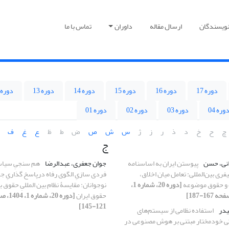
نویسندگان
ارسال مقاله
داوران
تماس با ما
دوره 17
دوره 16
دوره 15
دوره 14
دوره 13
دوره 12
وره 04
دوره 03
دوره 02
دوره 01
چ
ح
خ
د
ذ
ر
ز
ژ
س
ش
ص
ض
ط
ظ
ع
غ
ف
ج
انی، حسن
پیوستن ایران به اساسنامه
جوان جعفری، عبدالرضا
هم سنجیِ سیا
فری بین‌المللی: تعامل میان اخلاق،
فردی سازیِ الگوی رفاه درپاسخ گذاریِ جر
و حقوق موضوعه
[دوره 20، شماره 1،
نوجوانان: مقایسۀ نظام بین المللیِ حقوق ب
حقوق ایران
[دوره 20، شما
121-145]
یدر
استفاده نظامی از سیستم‌های
ی خودمختار مبتنی بر هوش مصنوعی در