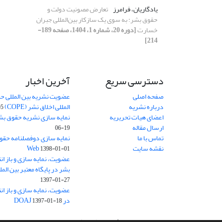
یادگاریان، فرامرز
تعارض مصونیت دولت و
حقوق بشر: به سوی یک سازکار بین‌المللی جبران
خسارت
[دوره 20، شماره 1، 1404، صفحه 189-
214]
دسترسی سریع
آخرین اخبار
صفحه اصلی
عضویت نشریه بین المللی حق
درباره نشریه
المللی اخلاق نشر (COPE)
05
اعضای هیات تحریریه
نمایه سازی نشریه حقوق بشر در S
ارسال مقاله
06-19
تماس با ما
نقشه سایت
Web
1398-01-01
عضویت، نمایه سازی و باز ا
بشر در پایگاه معتبر بین المللی حقوق
1397-01-27
عضویت، نمایه سازی و باز ا
در DOAJ
1397-01-18
سامانه مدیریت نشریات علمی.
طراحی و پیاده سازی از
سیناوب