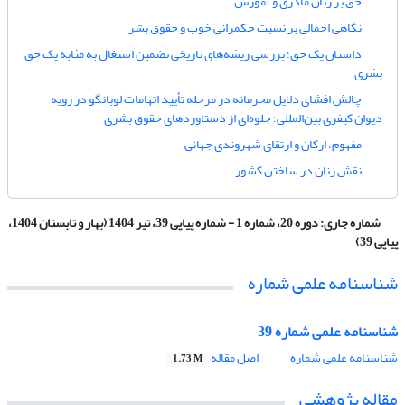
حق بر زبان مادری و آموزش
نگاهی اجمالی بر نسبت حکمرانی خوب و حقوق بشر
داستان یک حق؛ بررسی ریشه‌های تاریخی تضمین اشتغال به مثابه یک حق
بشری
چالش افشای دلایل محرمانه در مرحله تأیید اتهامات لوبانگو در رویه
دیوان کیفری بین‌المللی؛ جلوه‌ای از دستاوردهای حقوق بشری
مفهوم، ارکان و ارتقای شهروندی جهانی
نقش زنان در ساختن کشور
شماره جاری:
دوره 20، شماره 1 - شماره پیاپی 39، تیر 1404 (بهار و تابستان 1404،
پیاپی 39)
شناسنامه علمی شماره
شناسنامه علمی شماره 39
شناسنامه علمی شماره
اصل مقاله
1.73 M
مقاله پژوهشی