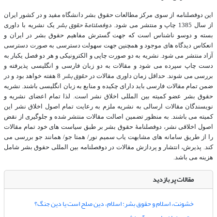
این دوفصلنامه از سوی مرکز مطالعات حقوق بشر دانشگاه مفید و در کشور ایران
دوفصلنامة حقوق بشر
از سال 1385 چاپ و منتشر می شود.
یک نشریه با داوری
بسته و دوسو ناشناس است که جهت گسترش مفاهیم حقوق بشر در ایران و
انعکاس دیدگاه های موجود و همچنین جهت سهولت دسترسی به صورت دسترسی
آزاد منتشر می شود. نشریه به دو صورت چاپی و الکترونیکی و هر دو فصل یکبار به
دست چاپ سپرده می شود و مقالات به دو زبان فارسی و انگلیسی پذیرفته و
حقوق بشر
بررسی می شوند. حداقل زمان داوری مقالات در
8 هفته خواهد بود و در
ضمن تمام مقالات فارسی باید دارای چکیده و منابع به زبان انگلیسی باشند. نشریه
حقوق بشر عضو کمیته بین المللی اخلاق نشر است. لذا تمام اعضای نشریه و
نویسندگان مقالات ارسالی به نشریه ملزم به رعایت تمام اصول اخلاق نشر این
کمیته می باشند. به منظور تضمین اصالت مقالات منتشر شده و جلوگیری از نقض
اصول اخلاقی نشر، دوفصلنامۀ حقوق بشر بر طبق سیاست های خود تمام مقالات
را از طریق سامانه های مشابهت یاب سمیم نور/ همتا جو/ همانند جو بررسی می
کند. پذیرش، انتشار و پردازش مقالات در دوفصلنامه بین المللی حقوق بشر شامل
هزینه می باشد.
مقالات پر بازدید
خشونت، اسلام و حقوق بشر: اسلام، دین صلح است یا دین جنگ؟