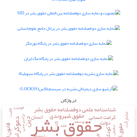
ابر واژگان
شناسنامه علمی دوفصلنامه حقوق بشر
قومیت
حقوق بشر
اقلیت
حقوق شهروندی
مشارکت
انسان
کرامت انسانی
نژادپرستی
دین
دموکراسی
توسعه
دولت
ایدز
کانت
فقه
حقوق کودک
تبعیض
کودک
بنتهام