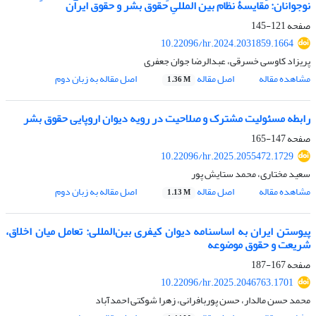
نوجوانان: مقایسۀ نظام بین المللیِ حقوق بشر و حقوق ایران
صفحه
121-145
10.22096/hr.2024.2031859.1664
پریزاد کاوسی خسرقی، عبدالرضا جوان جعفری
مشاهده مقاله
اصل مقاله
اصل مقاله به زبان دوم
1.36 M
رابطه مسئولیت مشترک و صلاحیت در رویه دیوان اروپایی حقوق بشر
صفحه
147-165
10.22096/hr.2025.2055472.1729
سعید مختاری، محمد ستایش پور
مشاهده مقاله
اصل مقاله
اصل مقاله به زبان دوم
1.13 M
پیوستن ایران به اساسنامه دیوان کیفری بین‌المللی: تعامل میان اخلاق،
شریعت و حقوق موضوعه
صفحه
167-187
10.22096/hr.2025.2046763.1701
محمد حسن مالدار، حسن پوربافرانی، زهرا شوکتی احمدآباد