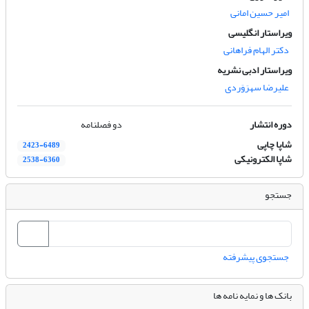
امیر حسین امانی
ویراستار انگلیسی
دکتر الهام فراهانی
ویراستار ادبی نشریه
علیرضا سهرَوَردی
دوره انتشار
دو فصلنامه
شاپا چاپی
2423-6489
شاپا الکترونیکی
2538-6360
جستجو
جستجوی پیشرفته
بانک ها و نمایه نامه ها