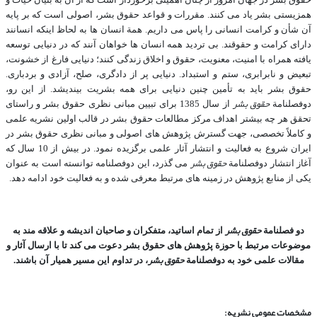
همزیستی بشر یاد می کنند. مقررات و قواعد حقوق بشر، اصولی است که بر پایه
آن شأن و کرامت انسانی را پاس می داریم. همة انسان ها به لحاظ اینکه انسانند
دارای کرامت و حقوقند. بی تردید همه انسان ها خواهان آنند که در دنیایی توسعه
یافته همراه با امنیت، معنویت، حقوق و اخلاق زندگی کنند؛ دنیایی فارغ از خشونت،
تبعیض و نابرابری، ستم و استبداد. دنیایی پر از دادگری، صلح، آزادی و بردباری.
حقوق بشر باید به تأمین چنین دنیایی برای همه بشریت بیندیشد. از این رو،
حقوق بشر
دوفصلنامة
از سال 1385 برای تبیین مبانی نظری حقوق بشر و راستای
تحقق هر چه بیشتر اهداف مرکز مطالعات حقوق بشر در قالب اولین نشریه علمی
و کاملاً تخصصی، جهت گسترش پژوهش های اصولی و مبانی نظری حقوق بشر در
ایران شروع به فعالیت و انتشار آثار علمی برگزیده نمود. در بیش از 10 سال که
حقوق بشر
آغاز انتشار دوفصلنامة
می گذرد، این دوفصلنامه توانسته است به عنوان
یکی از منابع پژوهش در زمینه های مرتبط معرفی شده و به فعالیت خود ادامه دهد.
حقوق بشر
دو فصلنامة
از تمام اساتید، متفکران و صاحبان اندیشه و علاقه مند به
موضوعات مرتبط با حوزة پژوهش های حقوق بشر دعوت می کند تا با ارسال آثار و
حقوق بشر
مقالات علمی خود به دوفصلنامة
، در تداوم این مسیر همیار آن باشند.
مشخصات عمومی نشریه: