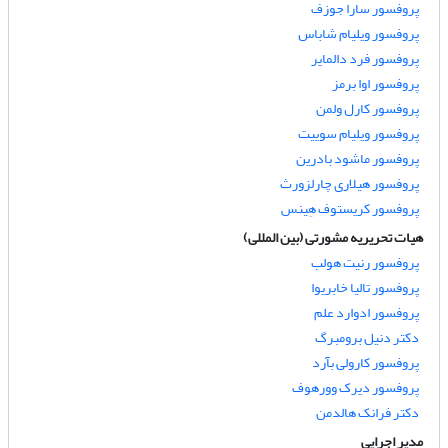
پروفسور سارا جوزف
پروفسور ویلیام شاباس
پروفسور فرد دالمایر
پروفسور اوا برمز
پروفسور کارل ولمن
پروفسور ویلیام سوییت
پروفسور ماشود بادرین
پروفسور هیلاری چارلزورث
پروفسور کریستوف هِینس
هیات تحریریه مشورتی (بین المللی)
پروفسور رنیت هولب
پروفسور تالیا خابریوا
پروفسور ادوارد علم
دکتر دنیل برومبرگ
پروفسور کارولی بآرد
پروفسور دیرک وورهوف
دکتر فرانک هالدمن
مدیر اجرایی